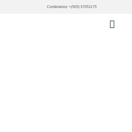
Contáctanos: +(505) 57051175
SOBRE NOSOTROS
ÁREAS DE PRÁCTICA