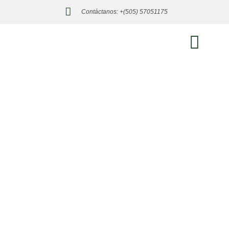
Contáctanos: +(505) 57051175
SOBRE NOSOTROS
ÁREAS DE PRÁCTICA